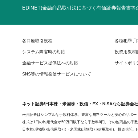
EDINET(金融商品取引法に基づく有価証券報告書
各口座取引規程
各種犯罪手
システム障害時の対応
投資用教材
金融サービス提供法への対応
サイトポリ
SNS等の情報発信サービスについて
ネット証券/日本株・米国株・投信・FX・NISAなら証券会
松井証券はシンプルな手数料体系、豊富な無料ツールと安心のサポート
株式は1日の約定代金が50万円以下なら手数料0円、その他商品の手
日本株(現物取引/信用取引)・米国株(現物取引/信用取引)、投資信託、