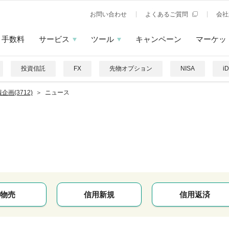
お問い合わせ
よくあるご質問
会社
手数料
サービス
ツール
キャンペーン
マーケッ
投資信託
FX
先物オプション
NISA
i
企画(3712)
ニュース
物売
信用新規
信用返済