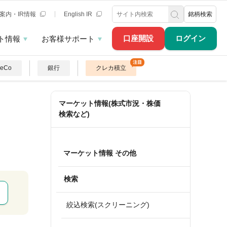
案内・IR情報
English IR
銘柄検索
口座開設
ログイン
ト情報
お客様サポート
DeCo
銀行
クレカ積立
マーケット情報(株式市況・株価
検索など)
マーケット情報 その他
検索
絞込検索(スクリーニング)