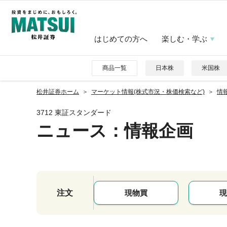
はじめての方へ
楽しむ・学ぶ
商品一覧
日本株
米国株
松井証券ホーム
マーケット情報(株式市況・株価検索など)
情報
3712 東証スタンダード
ニュース
：情報企画
注文
現物買
現