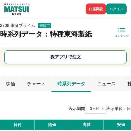
口座開設
ログイン
3708 東証プライム
売建可
時系列データ
：特種東海製紙
コンテンツ
株アプリで注文
株価
チャート
時系列データ
ニュース
表示期間
表示単位：
日
3ヶ月
日付
始値
高値
安値