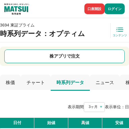
口座開設
ログイン
3694 東証プライム
時系列データ
：オプティム
コンテンツ
株アプリで注文
株価
チャート
時系列データ
ニュース
表示期間
表示単位：
日
3ヶ月
日付
始値
高値
安値