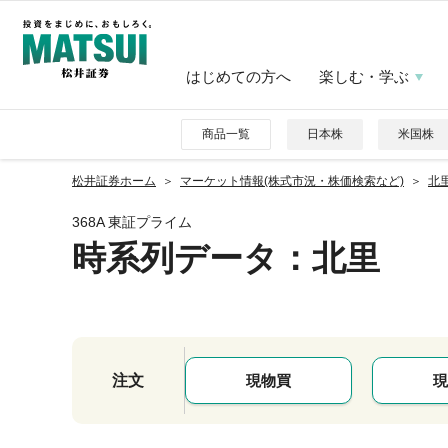
はじめての方へ
楽しむ・学ぶ
商品一覧
日本株
米国株
松井証券ホーム
マーケット情報(株式市況・株価検索など)
北里
368A 東証プライム
時系列データ
：北里
注文
現物買
現