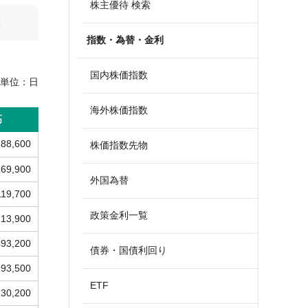
株主優待 検索
算
指数・為替・金利
国内株価指数
単位：
日
海外株価指数
高
88,600
株価指数先物
169,900
外国為替
119,700
政策金利一覧
213,900
493,200
債券・国債利回り
93,500
ETF
130,200