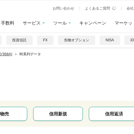
お問い合わせ
よくあるご質問
会社
手数料
サービス
ツール
キャンペーン
マーケッ
投資信託
FX
先物オプション
NISA
i
(368A)
時系列データ
物売
信用新規
信用返済