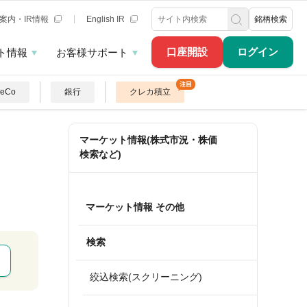
案内・IR情報
English IR
銘柄検索
口座開設
ログイン
ト情報
お客様サポート
DeCo
銀行
クレカ積立
マーケット情報(株式市況・株価
検索など)
マーケット情報 その他
検索
絞込検索(スクリーニング)