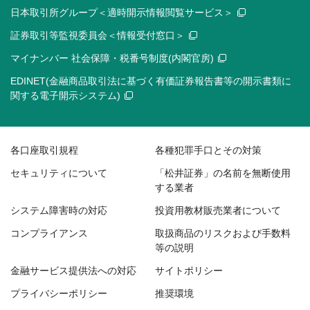
日本取引所グループ＜適時開示情報閲覧サービス＞
証券取引等監視委員会＜情報受付窓口＞
マイナンバー 社会保障・税番号制度(内閣官房)
EDINET(金融商品取引法に基づく有価証券報告書等の開示書類に
関する電子開示システム)
各口座取引規程
各種犯罪手口とその対策
セキュリティについて
「松井証券」の名前を無断使用
する業者
システム障害時の対応
投資用教材販売業者について
コンプライアンス
取扱商品のリスクおよび手数料
等の説明
金融サービス提供法への対応
サイトポリシー
プライバシーポリシー
推奨環境