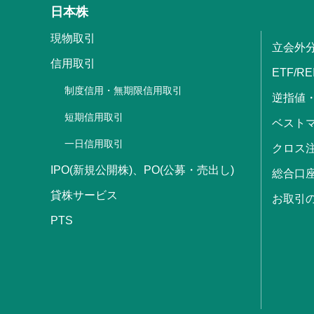
日本株
現物取引
立会外
信用取引
ETF/RE
制度信用・無期限信用取引
逆指値
短期信用取引
ベストマ
一日信用取引
クロス
IPO(新規公開株)、PO(公募・売出し)
総合口
貸株サービス
お取引
PTS