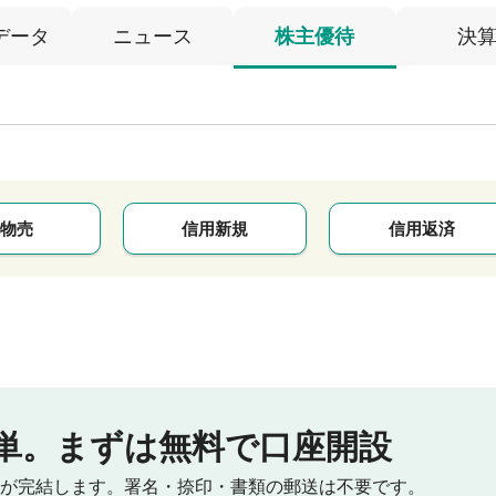
データ
ニュース
株主優待
決
物売
信用新規
信用返済
単。
まずは無料で口座開設
が完結します。
署名・捺印・書類の郵送は不要です。