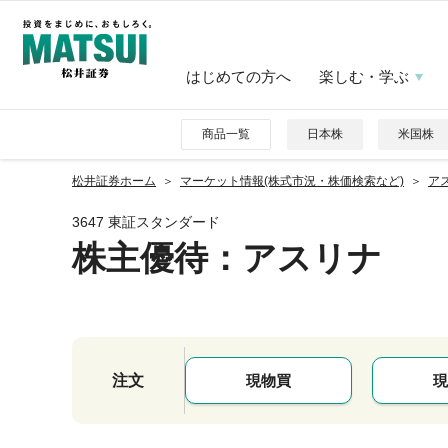
はじめての方へ
楽しむ・学ぶ
商品一覧
日本株
米国株
松井証券ホーム
マーケット情報(株式市況・株価検索など)
アス
3647 東証スタンダード
株主優待
：アスリナ
注文
現物買
現