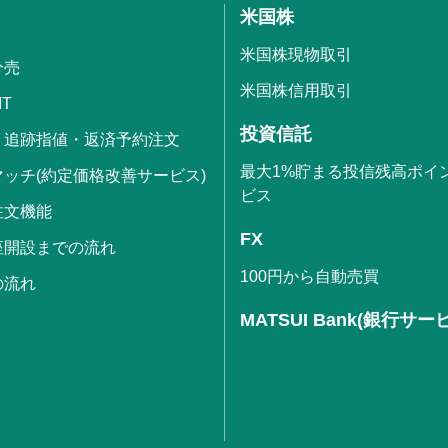
米国株
米国株現物取引
分売
米国株信用取引
IT
投資信託
・追跡指値・返済予約注文
最大1%貯まる投信残高ポイ
ッチ(約定価格改善サービス)
ビス
注文機能
FX
座開設までの流れ
100円から自動売買
の流れ
MATSUI Bank(銀行サー