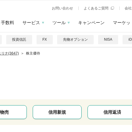
お問い合わせ
よくあるご質問
会社
手数料
サービス
ツール
キャンペーン
マーケッ
投資信託
FX
先物オプション
NISA
i
リナ(3647)
株主優待
物売
信用新規
信用返済