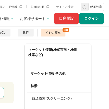
案内・IR情報
English IR
銘柄検索
口座開設
ログイン
ト情報
お客様サポート
DeCo
銀行
クレカ積立
マーケット情報(株式市況・株価
検索など)
マーケット情報 その他
検索
絞込検索(スクリーニング)