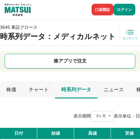
口座開設
ログイン
3645 東証グロース
時系列データ
：メディカルネット
コンテンツ
株アプリで注文
株価
チャート
時系列データ
ニュース
表示期間
表示単位：
日
3ヶ月
日付
始値
高値
安値