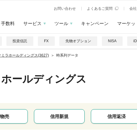
お問い合わせ
よくあるご質問
会社
手数料
サービス
ツール
キャンペーン
マーケッ
投資信託
FX
先物オプション
NISA
i
ミラホールディングス(3627)
時系列データ
ラホールディングス
物売
信用新規
信用返済