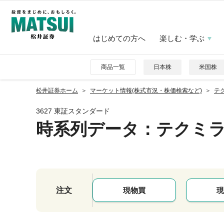
はじめての方へ
楽しむ・学ぶ
商品一覧
日本株
米国株
松井証券ホーム
マーケット情報(株式市況・株価検索など)
テク
3627 東証スタンダード
時系列データ
：テクミ
注文
現物買
現