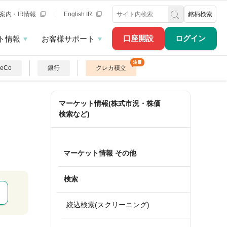
案内・IR情報
English IR
銘柄検索
口座開設
ログイン
ト情報
お客様サポート
DeCo
銀行
クレカ積立
マーケット情報(株式市況・株価
検索など)
マーケット情報 その他
検索
絞込検索(スクリーニング)