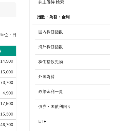
株主優待 検索
算
指数・為替・金利
国内株価指数
単位：
日
海外株価指数
高
14,500
株価指数先物
15,600
外国為替
73,700
政策金利一覧
4,900
17,500
債券・国債利回り
15,300
ETF
46,700