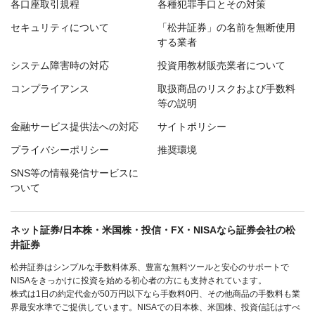
各口座取引規程
各種犯罪手口とその対策
セキュリティについて
「松井証券」の名前を無断使用
する業者
システム障害時の対応
投資用教材販売業者について
コンプライアンス
取扱商品のリスクおよび手数料
等の説明
金融サービス提供法への対応
サイトポリシー
プライバシーポリシー
推奨環境
SNS等の情報発信サービスに
ついて
ネット証券/日本株・米国株・投信・FX・NISAなら証券会社の松
井証券
松井証券はシンプルな手数料体系、豊富な無料ツールと安心のサポートで
NISAをきっかけに投資を始める初心者の方にも支持されています。
株式は1日の約定代金が50万円以下なら手数料0円、その他商品の手数料も業
界最安水準でご提供しています。NISAでの日本株、米国株、投資信託はすべ