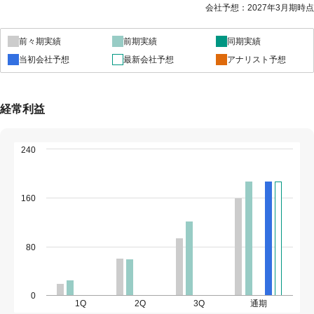
会社予想：2027年3月期時点
前々期実績
前期実績
同期実績
当初会社予想
最新会社予想
アナリスト予想
経常利益
240
160
80
0
1Q
2Q
3Q
通期