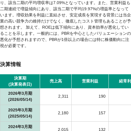
り、該当二期の平均増収率は7.09%となっています。また、営業利益も
二期連続で増益傾向にあり、該当二期で平均19.97%の増益率となって
います。増収効果を利益に直結させ、安定成長を実現する背景には当企
業の高い競争力の維持だけでなく、徹底したコスト管理もあることが予
想されます。 加えて、ROEは低下傾向にあり、資本効率が悪化してい
ることを示します。一般的には、PBRを中心としたバリュエーションの
悪化が予想されますので、PBRが1倍以上の場合には特に株価動向に注
視が必要です。
決算情報
決算期
売上高
営業利益
経常
(決算発表日)
2026年3月期
2,311
190
(2026/05/14)
2025年3月期
2,180
157
(2025/05/14)
2024年3月期
2,015
132