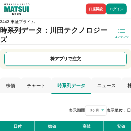
口座開設
ログイン
3443 東証プライム
時系列データ
：川田テクノロジー
コンテンツ
ズ
株アプリで注文
株価
チャート
時系列データ
ニュース
表示期間
表示単位：
日
3ヶ月
日付
始値
高値
安値