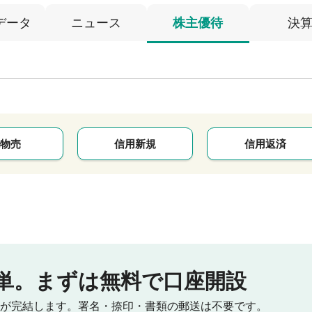
データ
ニュース
株主優待
決
物売
信用新規
信用返済
単。
まずは無料で口座開設
が完結します。
署名・捺印・書類の郵送は不要です。