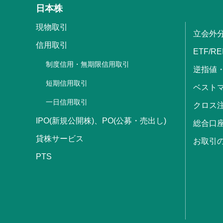
日本株
現物取引
立会外
信用取引
ETF/RE
制度信用・無期限信用取引
逆指値
短期信用取引
ベストマ
一日信用取引
クロス
IPO(新規公開株)、PO(公募・売出し)
総合口
貸株サービス
お取引
PTS