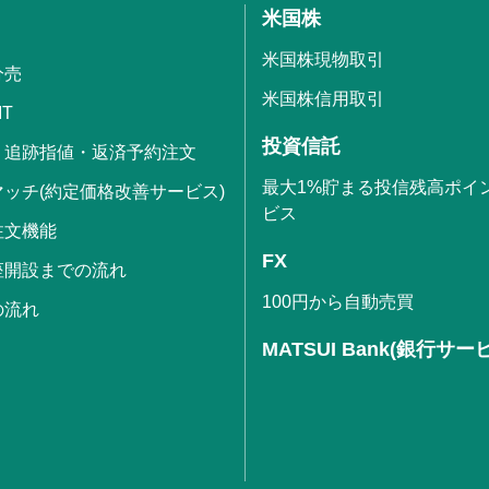
米国株
米国株現物取引
分売
米国株信用取引
IT
投資信託
・追跡指値・返済予約注文
最大1%貯まる投信残高ポイ
ッチ(約定価格改善サービス)
ビス
注文機能
FX
座開設までの流れ
100円から自動売買
の流れ
MATSUI Bank(銀行サー