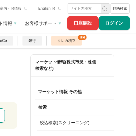
案内・IR情報
English IR
銘柄検索
口座開設
ログイン
ト情報
お客様サポート
DeCo
銀行
クレカ積立
マーケット情報(株式市況・株価
検索など)
マーケット情報 その他
検索
絞込検索(スクリーニング)