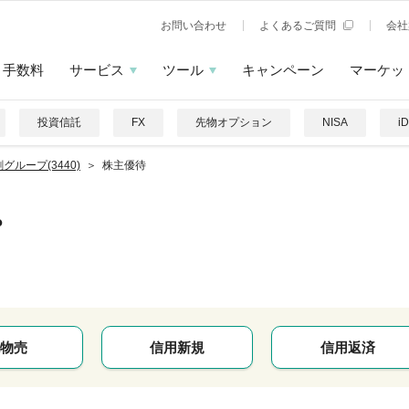
お問い合わせ
よくあるご質問
会社
手数料
サービス
ツール
キャンペーン
マーケッ
投資信託
FX
先物オプション
NISA
i
グループ(3440)
株主優待
プ
物売
信用新規
信用返済