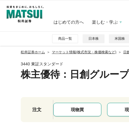
はじめての方へ
楽しむ・学ぶ
商品一覧
日本株
米国株
松井証券ホーム
マーケット情報(株式市況・株価検索など)
日創
3440 東証スタンダード
株主優待
：日創グルー
注文
現物買
現