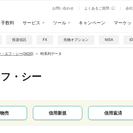
お問い合わせ
よくあるご質問
会社
手数料
サービス
ツール
キャンペーン
マーケッ
投資信託
FX
先物オプション
NISA
i
・エフ・シー(3420)
時系列データ
エフ・シー
物売
信用新規
信用返済