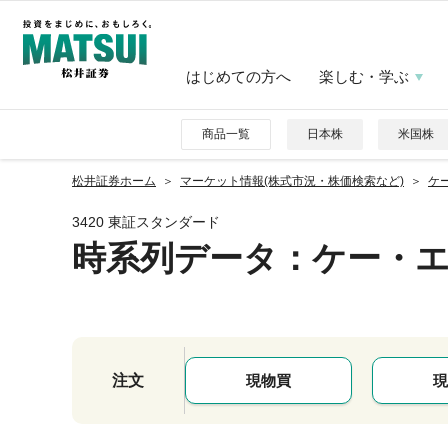
はじめての方へ
楽しむ・学ぶ
商品一覧
日本株
米国株
松井証券ホーム
マーケット情報(株式市況・株価検索など)
ケー
3420 東証スタンダード
時系列データ
：ケー・
注文
現物買
現