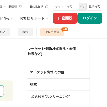
案内・IR情報
English IR
銘柄検索
口座開設
ログイン
ト情報
お客様サポート
DeCo
銀行
クレカ積立
マーケット情報(株式市況・株価
検索など)
マーケット情報 その他
検索
絞込検索(スクリーニング)