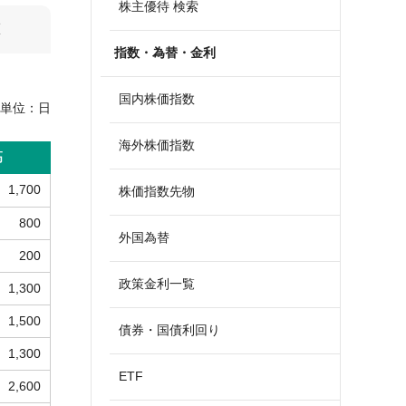
株主優待 検索
算
指数・為替・金利
国内株価指数
単位：
日
海外株価指数
高
1,700
株価指数先物
800
外国為替
200
政策金利一覧
1,300
1,500
債券・国債利回り
1,300
ETF
2,600