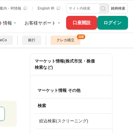
案内・IR情報
English IR
銘柄検索
口座開設
ログイン
ト情報
お客様サポート
DeCo
銀行
クレカ積立
マーケット情報(株式市況・株価
検索など)
マーケット情報 その他
検索
絞込検索(スクリーニング)