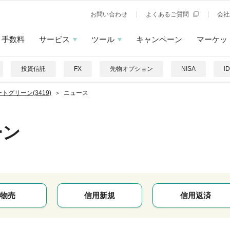
お問い合わせ
よくあるご質問
会社
手数料
サービス
ツール
キャンペーン
マーケッ
投資信託
FX
先物オプション
NISA
i
トグリーン(3419)
ニュース
ーン
物売
信用新規
信用返済