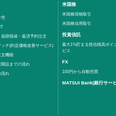
米国株
米国株現物取引
分売
米国株信用取引
IT
投資信託
・追跡指値・返済予約注文
最大1%貯まる投信残高ポイ
ッチ(約定価格改善サービス)
ビス
注文機能
FX
座開設までの流れ
100円から自動売買
の流れ
MATSUI Bank(銀行サー