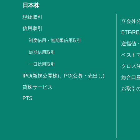
日本株
現物取引
立会外
信用取引
ETF/RE
制度信用・無期限信用取引
逆指値
短期信用取引
ベストマ
一日信用取引
クロス
IPO(新規公開株)、PO(公募・売出し)
総合口
貸株サービス
お取引
PTS