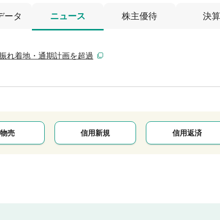
データ
ニュース
株主優待
決
上振れ着地・通期計画を超過
物売
信用新規
信用返済