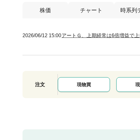
株価
チャート
時系列
2026/06/12 15:00
アートＧ、上期経常は6倍増益で
注文
現物買
現