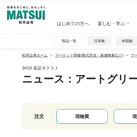
はじめての方へ
楽しむ・学ぶ
商品一覧
日本株
米国株
松井証券ホーム
マーケット情報(株式市況・株価検索など)
アー
3419 名証ネクスト
ニュース
：アートグリ
注文
現物買
現