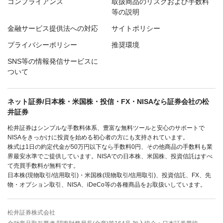
コンプライアンス
取扱商品のリスクおよび手数料
等の説明
金融サービス提供法への対応
サイトポリシー
プライバシーポリシー
推奨環境
SNS等の情報発信サービスに
ついて
ネット証券/日本株・米国株・投信・FX・NISAなら証券会社の松
井証券
松井証券はシンプルな手数料体系、豊富な無料ツールと安心のサポートで
NISAをきっかけに投資を始める初心者の方にも支持されています。
株式は1日の約定代金が50万円以下なら手数料0円、その他商品の手数料も業
界最安水準でご提供しています。NISAでの日本株、米国株、投資信託はすべ
て売買手数料が無料です。
日本株(現物取引/信用取引)・米国株(現物取引/信用取引)、投資信託、FX、先
物・オプション取引、NISA、iDeCo等の各種商品をお取扱いしています。
松井証券株式会社