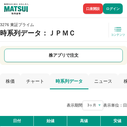
口座開設
ログイン
3276 東証プライム
時系列データ
：ＪＰＭＣ
コンテンツ
株アプリで注文
株価
チャート
時系列データ
ニュース
表示期間
表示単位：
日
3ヶ月
日付
始値
高値
安値