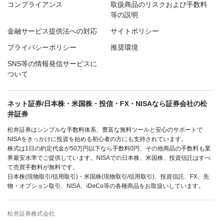
コンプライアンス
取扱商品のリスクおよび手数料
等の説明
金融サービス提供法への対応
サイトポリシー
プライバシーポリシー
推奨環境
SNS等の情報発信サービスに
ついて
ネット証券/日本株・米国株・投信・FX・NISAなら証券会社の松
井証券
松井証券はシンプルな手数料体系、豊富な無料ツールと安心のサポートで
NISAをきっかけに投資を始める初心者の方にも支持されています。
株式は1日の約定代金が50万円以下なら手数料0円、その他商品の手数料も業
界最安水準でご提供しています。NISAでの日本株、米国株、投資信託はすべ
て売買手数料が無料です。
日本株(現物取引/信用取引)・米国株(現物取引/信用取引)、投資信託、FX、先
物・オプション取引、NISA、iDeCo等の各種商品をお取扱いしています。
松井証券株式会社