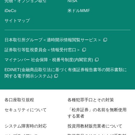
先物・オプション取引
NISA
iDeCo
米ドルMMF
サイトマップ
日本取引所グループ＜適時開示情報閲覧サービス＞
証券取引等監視委員会＜情報受付窓口＞
マイナンバー 社会保障・税番号制度(内閣官房)
EDINET(金融商品取引法に基づく有価証券報告書等の開示書類に
関する電子開示システム)
各口座取引規程
各種犯罪手口とその対策
セキュリティについて
「松井証券」の名前を無断使用
する業者
システム障害時の対応
投資用教材販売業者について