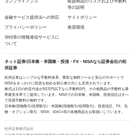
コンプライアンス
取扱商品のリスクおよび手数料
等の説明
金融サービス提供法への対応
サイトポリシー
プライバシーポリシー
推奨環境
SNS等の情報発信サービスに
ついて
ネット証券/日本株・米国株・投信・FX・NISAなら証券会社の松
井証券
松井証券はシンプルな手数料体系、豊富な無料ツールと安心のサポートで
NISAをきっかけに投資を始める初心者の方にも支持されています。
株式は1日の約定代金が50万円以下なら手数料0円、その他商品の手数料も業
界最安水準でご提供しています。NISAでの日本株、米国株、投資信託はすべ
て売買手数料が無料です。
日本株(現物取引/信用取引)・米国株(現物取引/信用取引)、投資信託、FX、先
物・オプション取引、NISA、iDeCo等の各種商品をお取扱いしています。
松井証券株式会社