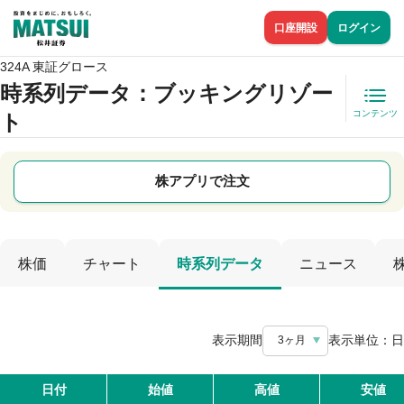
口座開設
ログイン
324A 東証グロース
時系列データ
：ブッキングリゾー
コンテンツ
ト
株アプリで注文
株価
チャート
時系列データ
ニュース
表示期間
表示単位：
日
3ヶ月
日付
始値
高値
安値