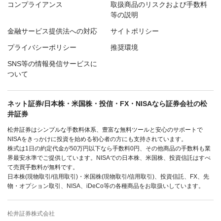
コンプライアンス
取扱商品のリスクおよび手数料
等の説明
金融サービス提供法への対応
サイトポリシー
プライバシーポリシー
推奨環境
SNS等の情報発信サービスに
ついて
ネット証券/日本株・米国株・投信・FX・NISAなら証券会社の松
井証券
松井証券はシンプルな手数料体系、豊富な無料ツールと安心のサポートで
NISAをきっかけに投資を始める初心者の方にも支持されています。
株式は1日の約定代金が50万円以下なら手数料0円、その他商品の手数料も業
界最安水準でご提供しています。NISAでの日本株、米国株、投資信託はすべ
て売買手数料が無料です。
日本株(現物取引/信用取引)・米国株(現物取引/信用取引)、投資信託、FX、先
物・オプション取引、NISA、iDeCo等の各種商品をお取扱いしています。
松井証券株式会社