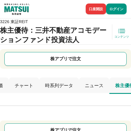
口座開設
ログイン
3226 東証REIT
株主優待
：三井不動産アコモデー
コンテンツ
ションファンド投資法人
株アプリで注文
価
チャート
時系列データ
ニュース
株主優
株アプリで注文