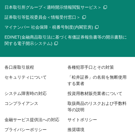
日本取引所グループ＜適時開示情報閲覧サービス＞
証券取引等監視委員会＜情報受付窓口＞
マイナンバー 社会保障・税番号制度(内閣官房)
EDINET(金融商品取引法に基づく有価証券報告書等の開示書類に
関する電子開示システム)
各口座取引規程
各種犯罪手口とその対策
セキュリティについて
「松井証券」の名前を無断使用
する業者
システム障害時の対応
投資用教材販売業者について
コンプライアンス
取扱商品のリスクおよび手数料
等の説明
金融サービス提供法への対応
サイトポリシー
プライバシーポリシー
推奨環境