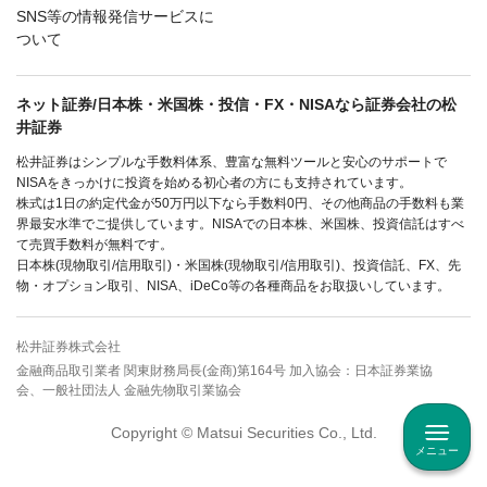
SNS等の情報発信サービスに
ついて
ネット証券/日本株・米国株・投信・FX・NISAなら証券会社の松
井証券
松井証券はシンプルな手数料体系、豊富な無料ツールと安心のサポートで
NISAをきっかけに投資を始める初心者の方にも支持されています。
株式は1日の約定代金が50万円以下なら手数料0円、その他商品の手数料も業
界最安水準でご提供しています。NISAでの日本株、米国株、投資信託はすべ
て売買手数料が無料です。
日本株(現物取引/信用取引)・米国株(現物取引/信用取引)、投資信託、FX、先
物・オプション取引、NISA、iDeCo等の各種商品をお取扱いしています。
松井証券株式会社
金融商品取引業者 関東財務局長(金商)第164号 加入協会：日本証券業協
会、一般社団法人 金融先物取引業協会
Copyright © Matsui Securities Co., Ltd.
メニュー