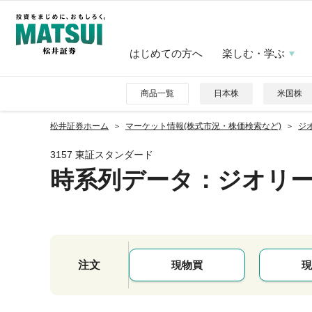
はじめての方へ
楽しむ・学ぶ
商品一覧
日本株
米国株
松井証券ホーム
マーケット情報(株式市況・株価検索など)
ジオ
3157 東証スタンダード
時系列データ
：ジオリ
注文
現物買
現