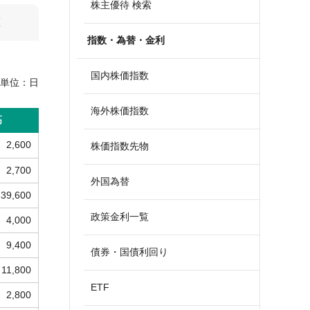
株主優待 検索
算
指数・為替・金利
国内株価指数
単位：
日
海外株価指数
高
2,600
株価指数先物
2,700
外国為替
39,600
政策金利一覧
4,000
9,400
債券・国債利回り
11,800
ETF
2,800