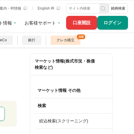
案内・IR情報
English IR
銘柄検索
口座開設
ログイン
ト情報
お客様サポート
DeCo
銀行
クレカ積立
マーケット情報(株式市況・株価
検索など)
マーケット情報 その他
検索
絞込検索(スクリーニング)