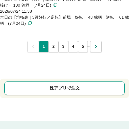
抜け＝ 130 銘柄 (7月24日)
2026/07/24 11:38
本日の【均衡表｜3役好転／逆転】前場 好転＝ 48 銘柄 逆転＝ 61 銘
柄 (7月24日)
前
1
2
3
4
5
…
次
株アプリで注文