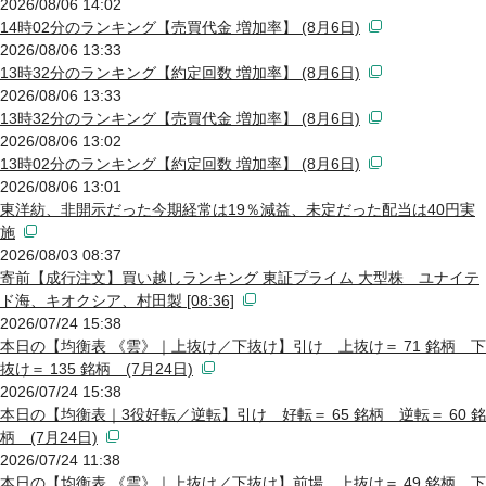
2026/08/06 14:02
14時02分のランキング【売買代金 増加率】 (8月6日)
2026/08/06 13:33
13時32分のランキング【約定回数 増加率】 (8月6日)
2026/08/06 13:33
13時32分のランキング【売買代金 増加率】 (8月6日)
2026/08/06 13:02
13時02分のランキング【約定回数 増加率】 (8月6日)
2026/08/06 13:01
東洋紡、非開示だった今期経常は19％減益、未定だった配当は40円実
施
2026/08/03 08:37
寄前【成行注文】買い越しランキング 東証プライム 大型株 ユナイテ
ド海、キオクシア、村田製 [08:36]
2026/07/24 15:38
本日の【均衡表 《雲》｜上抜け／下抜け】引け 上抜け＝ 71 銘柄 下
抜け＝ 135 銘柄 (7月24日)
2026/07/24 15:38
本日の【均衡表｜3役好転／逆転】引け 好転＝ 65 銘柄 逆転＝ 60 銘
柄 (7月24日)
2026/07/24 11:38
本日の【均衡表 《雲》｜上抜け／下抜け】前場 上抜け＝ 49 銘柄 下