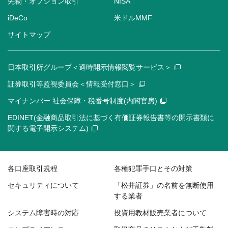
先物・オプション取引
NISA
iDeCo
米ドルMMF
サイトマップ
日本取引所グループ＜適時開示情報閲覧サービス＞
証券取引等監視委員会＜情報受付窓口＞
マイナンバー 社会保障・税番号制度(内閣官房)
EDINET(金融商品取引法に基づく有価証券報告書等の開示書類に
関する電子開示システム)
各口座取引規程
各種犯罪手口とその対策
セキュリティについて
「松井証券」の名前を無断使用
する業者
システム障害時の対応
投資用教材販売業者について