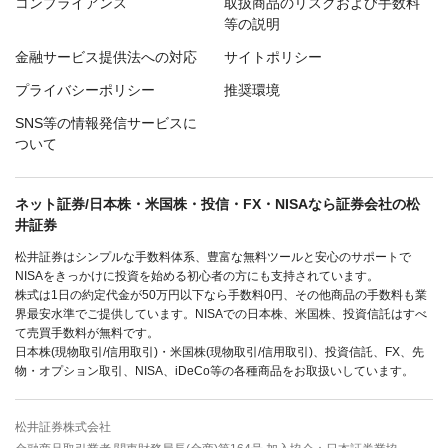
コンプライアンス
取扱商品のリスクおよび手数料
等の説明
金融サービス提供法への対応
サイトポリシー
プライバシーポリシー
推奨環境
SNS等の情報発信サービスに
ついて
ネット証券/日本株・米国株・投信・FX・NISAなら証券会社の松
井証券
松井証券はシンプルな手数料体系、豊富な無料ツールと安心のサポートで
NISAをきっかけに投資を始める初心者の方にも支持されています。
株式は1日の約定代金が50万円以下なら手数料0円、その他商品の手数料も業
界最安水準でご提供しています。NISAでの日本株、米国株、投資信託はすべ
て売買手数料が無料です。
日本株(現物取引/信用取引)・米国株(現物取引/信用取引)、投資信託、FX、先
物・オプション取引、NISA、iDeCo等の各種商品をお取扱いしています。
松井証券株式会社