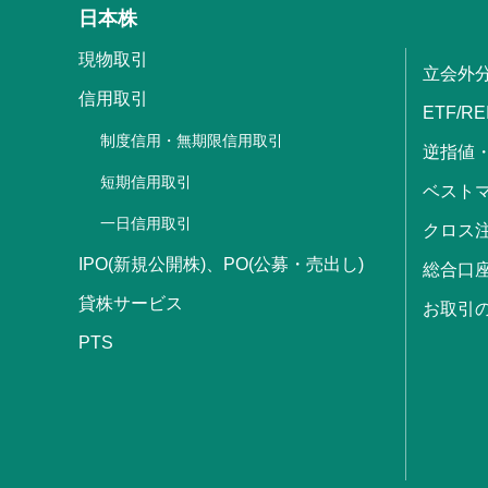
日本株
現物取引
立会外
信用取引
ETF/RE
制度信用・無期限信用取引
逆指値
短期信用取引
ベストマ
一日信用取引
クロス
IPO(新規公開株)、PO(公募・売出し)
総合口
貸株サービス
お取引
PTS