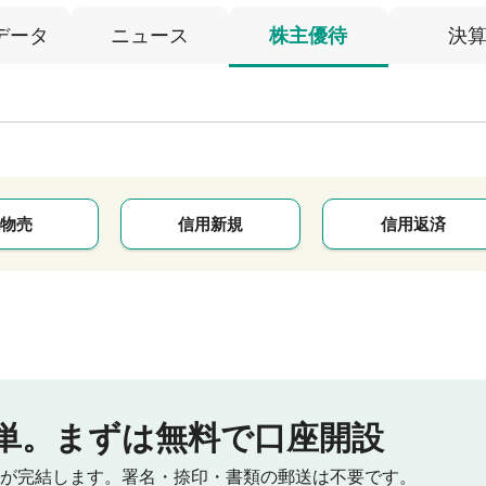
データ
ニュース
株主優待
決
物売
信用新規
信用返済
単。
まずは無料で口座開設
が完結します。
署名・捺印・書類の郵送は不要です。