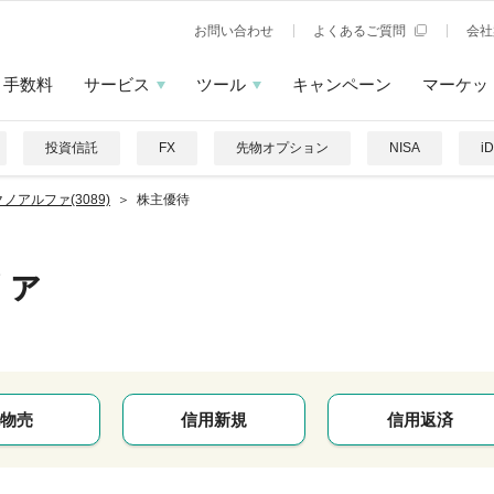
お問い合わせ
よくあるご質問
会社
手数料
サービス
ツール
キャンペーン
マーケッ
投資信託
FX
先物オプション
NISA
i
ノアルファ(3089)
株主優待
ファ
物売
信用新規
信用返済