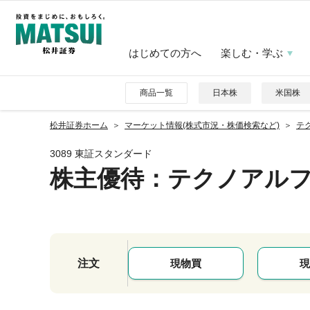
はじめての方へ
楽しむ・学ぶ
商品一覧
日本株
米国株
松井証券ホーム
マーケット情報(株式市況・株価検索など)
テク
3089 東証スタンダード
株主優待
：テクノアル
注文
現物買
現