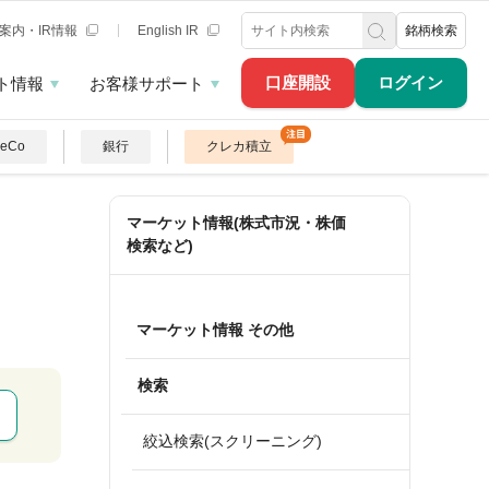
案内・IR情報
English IR
銘柄検索
口座開設
ログイン
ト情報
お客様サポート
DeCo
銀行
クレカ積立
マーケット情報(株式市況・株価
検索など)
マーケット情報 その他
検索
絞込検索(スクリーニング)