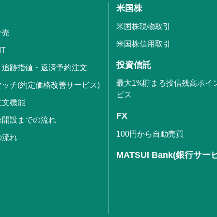
米国株
米国株現物取引
分売
米国株信用取引
IT
投資信託
・追跡指値・返済予約注文
最大1%貯まる投信残高ポイ
ッチ(約定価格改善サービス)
ビス
注文機能
FX
座開設までの流れ
100円から自動売買
の流れ
MATSUI Bank(銀行サー