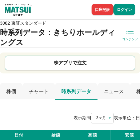
口座開設
ログイン
3082 東証スタンダード
時系列データ
：きちりホールディ
コンテンツ
ングス
株アプリで注文
株価
チャート
時系列データ
ニュース
表示期間
表示単位：
日
3ヶ月
日付
始値
高値
安値