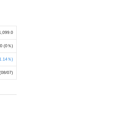
1,099.0
0 (
0％)
1.14％)
(08/07)