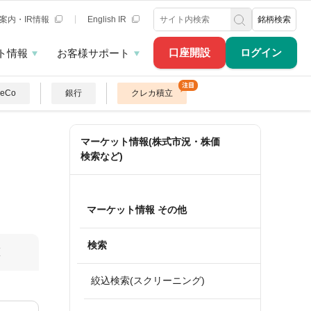
案内・IR情報
English IR
銘柄検索
口座開設
ログイン
ト情報
お客様サポート
DeCo
銀行
クレカ積立
マーケット情報(株式市況・株価
検索など)
マーケット情報 その他
検索
算
絞込検索(スクリーニング)