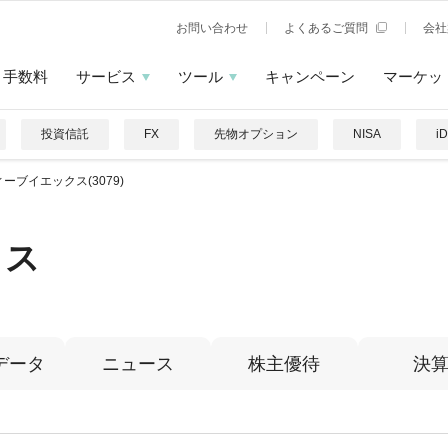
お問い合わせ
よくあるご質問
会社
手数料
サービス
ツール
キャンペーン
マーケッ
投資信託
FX
先物オプション
NISA
i
ーブイエックス(3079)
クス
データ
ニュース
株主優待
決