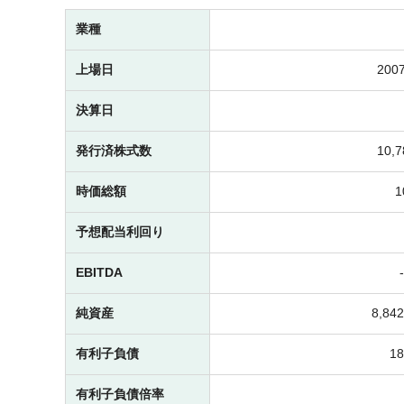
業種
上場日
2007
決算日
発行済株式数
10,
時価総額
予想配当利回り
EBITDA
純資産
8,8
有利子負債
1
有利子負債倍率