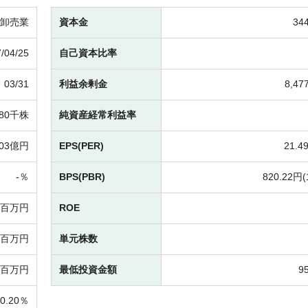
卸売業
資本金
34
/04/25
自己資本比率
03/31
利益余剰金
8,4
780千株
純資産経常利益率
103億円
EPS(PER)
21.4
-％
BPS(PBR)
820.22円(
-百万円
ROE
42百万円
単元株数
8百万円
最低投資金額
9
0.20％