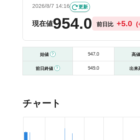
2026/8/7 14:16
更新
954.0
+
5.0
現在値
(
前日比
947.0
始値
高
949.0
前日終値
出来
チャート