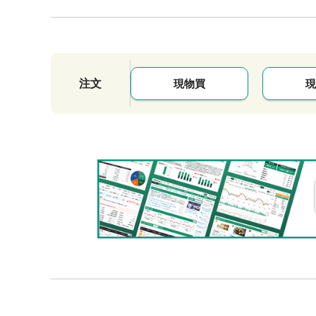
注文
現物買
現