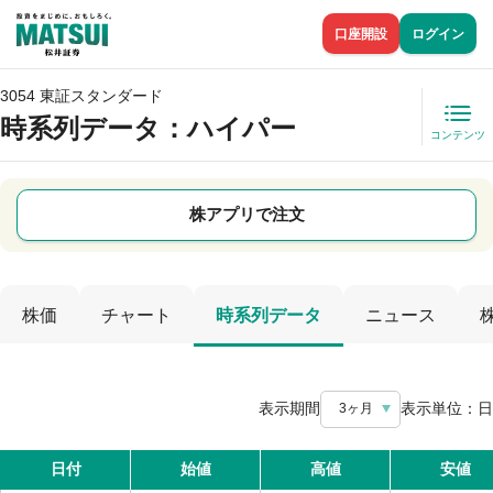
口座開設
ログイン
3054 東証スタンダード
時系列データ
：ハイパー
コンテンツ
株アプリで注文
株価
チャート
時系列データ
ニュース
表示期間
表示単位：
日
3ヶ月
日付
始値
高値
安値