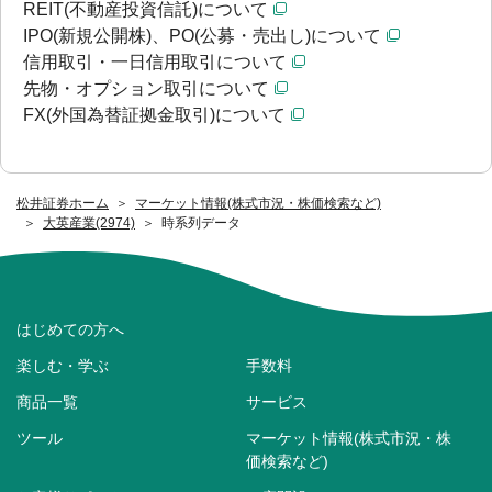
REIT(不動産投資信託)について
IPO(新規公開株)、PO(公募・売出し)について
信用取引・一日信用取引について
先物・オプション取引について
FX(外国為替証拠金取引)について
松井証券ホーム
マーケット情報(株式市況・株価検索など)
大英産業(2974)
時系列データ
はじめての方へ
楽しむ・学ぶ
手数料
商品一覧
サービス
ツール
マーケット情報(株式市況・株
価検索など)