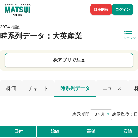
口座開設
ログイン
2974 福証
時系列データ
：大英産業
コンテンツ
株アプリで注文
株価
チャート
時系列データ
ニュース
表示期間
表示単位：
日
3ヶ月
日付
始値
高値
安値