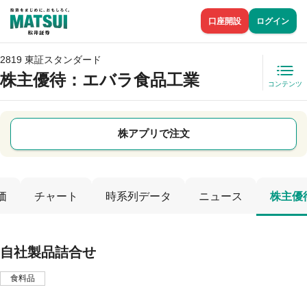
口座開設
ログイン
2819 東証スタンダード
株主優待
：エバラ食品工業
コンテンツ
株アプリで注文
価
チャート
時系列データ
ニュース
株主優
自社製品詰合せ
食料品