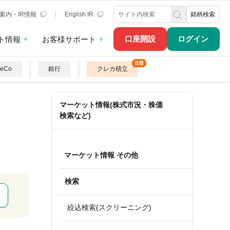
案内・IR情報
English IR
銘柄検索
口座開設
ログイン
ト情報
お客様サポート
DeCo
銀行
クレカ積立
マーケット情報(株式市況・株価
検索など)
マーケット情報 その他
検索
絞込検索(スクリーニング)