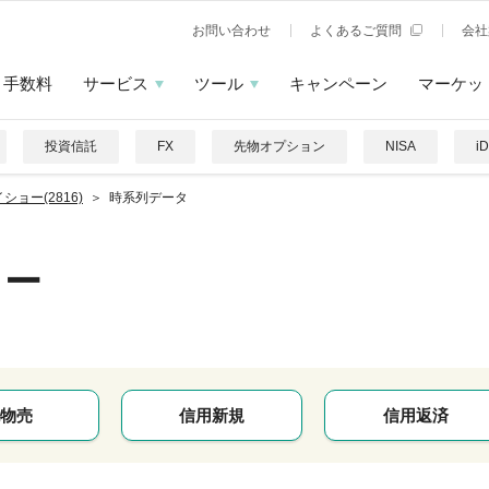
お問い合わせ
よくあるご質問
会社
手数料
サービス
ツール
キャンペーン
マーケッ
投資信託
FX
先物オプション
NISA
i
ショー(2816)
時系列データ
ョー
物売
信用新規
信用返済