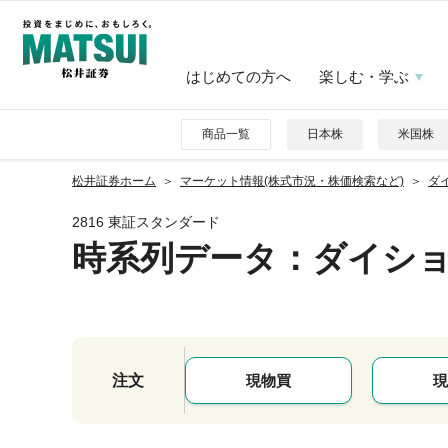
はじめての方へ
楽しむ・学ぶ
商品一覧
日本株
米国株
松井証券ホーム
マーケット情報(株式市況・株価検索など)
ダイ
2816 東証スタンダード
時系列データ
：ダイシ
注文
現物買
現