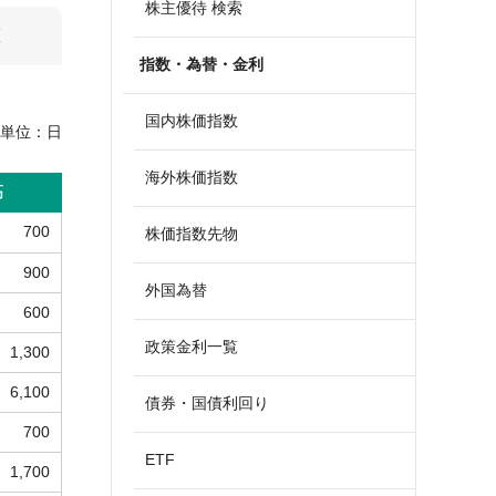
株主優待 検索
算
指数・為替・金利
国内株価指数
単位：
日
海外株価指数
高
700
株価指数先物
900
外国為替
600
政策金利一覧
1,300
6,100
債券・国債利回り
700
ETF
1,700