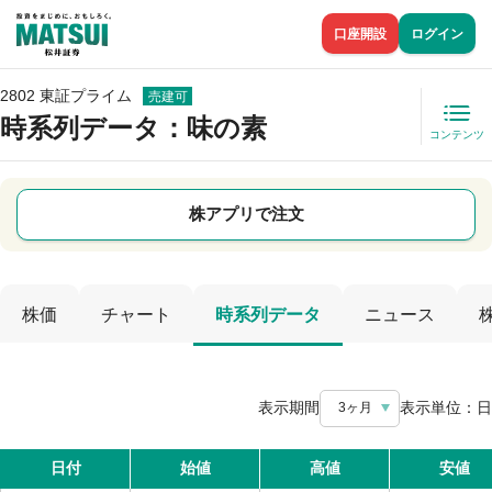
口座開設
ログイン
2802 東証プライム
売建可
時系列データ
：味の素
コンテンツ
株アプリで注文
株価
チャート
時系列データ
ニュース
表示期間
表示単位：
日
3ヶ月
日付
始値
高値
安値