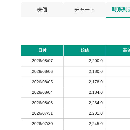
株価
チャート
時系列
日付
始値
高
2026/08/07
2,200.0
2026/08/06
2,180.0
2026/08/05
2,178.0
2026/08/04
2,184.0
2026/08/03
2,234.0
2026/07/31
2,231.0
2026/07/30
2,245.0