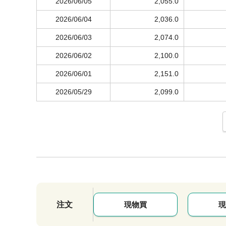
2026/06/05
2,055.0
2026/06/04
2,036.0
2026/06/03
2,074.0
2026/06/02
2,100.0
2026/06/01
2,151.0
2026/05/29
2,099.0
注文
現物買
現