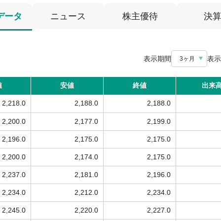
データ
ニュース
株主優待
決
表示期間
表示
3ヶ月
値
安値
終値
出来
2,218.0
2,188.0
2,188.0
2,200.0
2,177.0
2,199.0
2,196.0
2,175.0
2,175.0
2,200.0
2,174.0
2,175.0
2,237.0
2,181.0
2,196.0
2,234.0
2,212.0
2,234.0
2,245.0
2,220.0
2,227.0