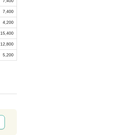
7,400
7,400
4,200
15,400
12,800
5,200