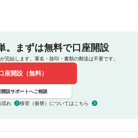
単。
まずは無料で口座開設
が完結します。
署名・捺印・書類の郵送は不要です。
口座開設（無料）
座開設サポートへご相談
の流れ
移管（振替）についてはこちら