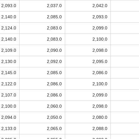
2,093.0
2,037.0
2,042.0
2,140.0
2,085.0
2,093.0
2,124.0
2,083.0
2,099.0
2,140.0
2,083.0
2,100.0
2,109.0
2,090.0
2,098.0
2,130.0
2,092.0
2,095.0
2,145.0
2,085.0
2,086.0
2,122.0
2,086.0
2,100.0
2,107.0
2,086.0
2,099.0
2,100.0
2,060.0
2,098.0
2,094.0
2,050.0
2,080.0
2,133.0
2,065.0
2,088.0