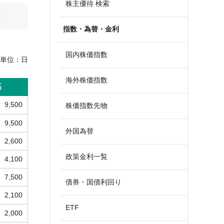
株主優待 検索
算
指数・為替・金利
国内株価指数
単位：
日
海外株価指数
高
9,500
株価指数先物
9,500
外国為替
2,600
政策金利一覧
4,100
7,500
債券・国債利回り
2,100
ETF
2,000