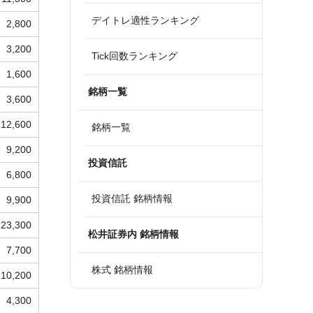
デイトレ適性ランキング
2,800
3,200
Tick回数ランキング
1,600
銘柄一覧
3,600
12,600
銘柄一覧
9,200
投資信託
6,800
投資信託 銘柄情報
9,900
23,300
松井証券内 銘柄情報
7,700
株式 銘柄情報
10,200
4,300