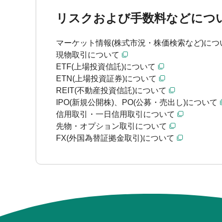
リスクおよび手数料などにつ
マーケット情報(株式市況・株価検索など)につ
現物取引について
ETF(上場投資信託)について
ETN(上場投資証券)について
REIT(不動産投資信託)について
IPO(新規公開株)、PO(公募・売出し)について
信用取引・一日信用取引について
先物・オプション取引について
FX(外国為替証拠金取引)について