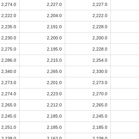
2,274.0
2,227.0
2,227.0
2,222.0
2,204.0
2,222.0
2,235.0
2,191.0
2,228.0
2,230.0
2,200.0
2,200.0
2,275.0
2,195.0
2,228.0
2,286.0
2,215.0
2,254.0
2,340.0
2,265.0
2,330.0
2,273.0
2,201.0
2,273.0
2,274.0
2,223.0
2,270.0
2,265.0
2,212.0
2,265.0
2,245.0
2,185.0
2,245.0
2,251.0
2,185.0
2,185.0
2,238.0
2,162.0
2,238.0