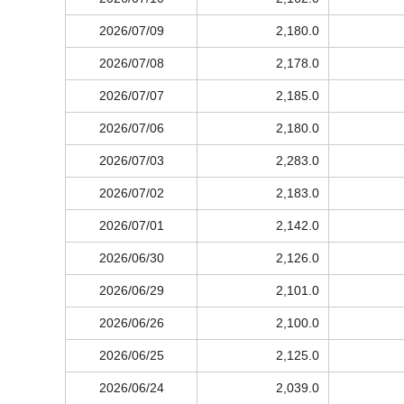
2026/07/09
2,180.0
2026/07/08
2,178.0
2026/07/07
2,185.0
2026/07/06
2,180.0
2026/07/03
2,283.0
2026/07/02
2,183.0
2026/07/01
2,142.0
2026/06/30
2,126.0
2026/06/29
2,101.0
2026/06/26
2,100.0
2026/06/25
2,125.0
2026/06/24
2,039.0