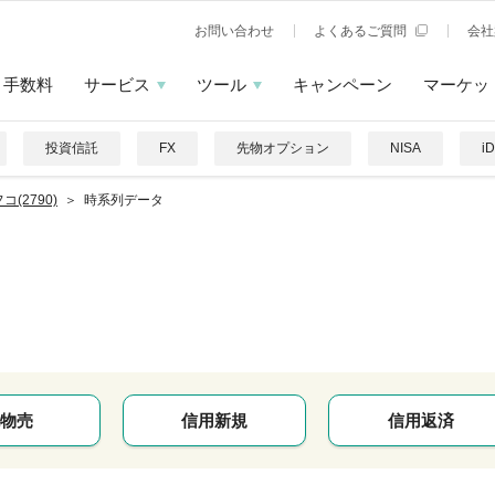
お問い合わせ
よくあるご質問
会社
手数料
サービス
ツール
キャンペーン
マーケッ
投資信託
FX
先物オプション
NISA
i
コ(2790)
時系列データ
物売
信用新規
信用返済