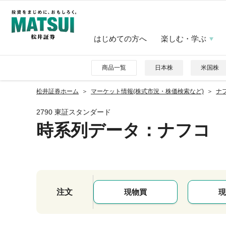
はじめての方へ
楽しむ・学ぶ
商品一覧
日本株
米国株
松井証券ホーム
マーケット情報(株式市況・株価検索など)
ナフ
2790 東証スタンダード
時系列データ
：ナフコ
注文
現物買
現