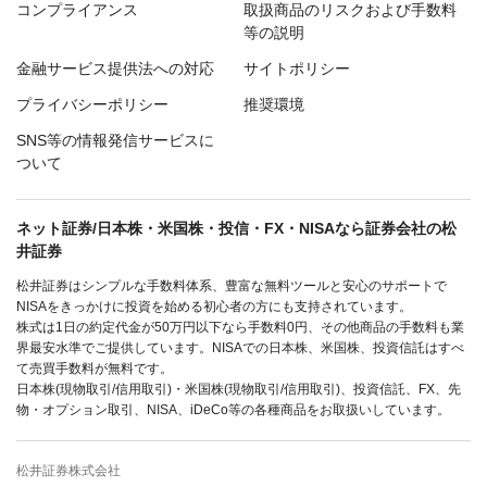
コンプライアンス
取扱商品のリスクおよび手数料
等の説明
金融サービス提供法への対応
サイトポリシー
プライバシーポリシー
推奨環境
SNS等の情報発信サービスに
ついて
ネット証券/日本株・米国株・投信・FX・NISAなら証券会社の松
井証券
松井証券はシンプルな手数料体系、豊富な無料ツールと安心のサポートで
NISAをきっかけに投資を始める初心者の方にも支持されています。
株式は1日の約定代金が50万円以下なら手数料0円、その他商品の手数料も業
界最安水準でご提供しています。NISAでの日本株、米国株、投資信託はすべ
て売買手数料が無料です。
日本株(現物取引/信用取引)・米国株(現物取引/信用取引)、投資信託、FX、先
物・オプション取引、NISA、iDeCo等の各種商品をお取扱いしています。
松井証券株式会社