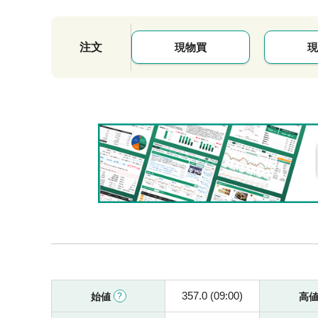
注文
現物買
現
357.0 (09:00)
始値
高