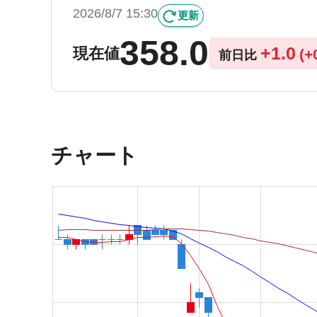
2026/8/7 15:30
更新
358.0
+
1.0
現在値
(
+
前日比
チャート