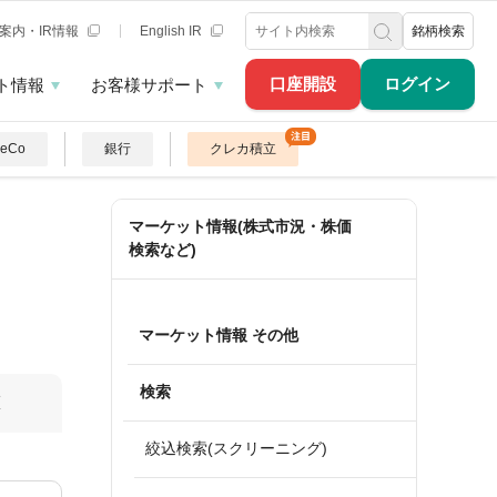
案内・IR情報
English IR
銘柄検索
口座開設
ログイン
ト情報
お客様サポート
DeCo
銀行
クレカ積立
マーケット情報(株式市況・株価
検索など)
マーケット情報 その他
検索
算
絞込検索(スクリーニング)