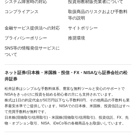
システム障害時の対応
投資用教材販売業者について
コンプライアンス
取扱商品のリスクおよび手数料
等の説明
金融サービス提供法への対応
サイトポリシー
プライバシーポリシー
推奨環境
SNS等の情報発信サービスに
ついて
ネット証券/日本株・米国株・投信・FX・NISAなら証券会社の松
井証券
松井証券はシンプルな手数料体系、豊富な無料ツールと安心のサポートで
NISAをきっかけに投資を始める初心者の方にも支持されています。
株式は1日の約定代金が50万円以下なら手数料0円、その他商品の手数料も業
界最安水準でご提供しています。NISAでの日本株、米国株、投資信託はすべ
て売買手数料が無料です。
日本株(現物取引/信用取引)・米国株(現物取引/信用取引)、投資信託、FX、先
物・オプション取引、NISA、iDeCo等の各種商品をお取扱いしています。