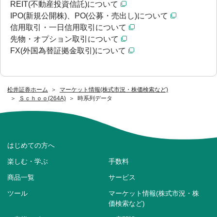
REIT(不動産投資信託)について
IPO(新規公開株)、PO(公募・売出し)について
信用取引・一日信用取引について
先物・オプション取引について
FX(外国為替証拠金取引)について
松井証券ホーム
マーケット情報(株式市況・株価検索など)
Ｓｃｈｏｏ(264A)
時系列データ
はじめての方へ
楽しむ・学ぶ
手数料
商品一覧
サービス
ツール
マーケット情報(株式市況・株
価検索など)