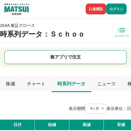
口座開設
ログイン
264A 東証グロース
時系列データ
：Ｓｃｈｏｏ
コンテンツ
株アプリで注文
株価
チャート
時系列データ
ニュース
表示期間
表示単位：
日
3ヶ月
日付
始値
高値
安値