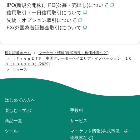
IPO(新規公開株)、PO(公募・売出し)について
信用取引・一日信用取引について
先物・オプション取引について
FX(外国為替証拠金取引)について
松井証券ホーム
マーケット情報(株式市況・株価検索など)
ｉＦｒｅｅＥＴＦ 中国グレーターベイエリア・イノベーション １０
０（ＧＢＡ１００）(2629)
ニュース
はじめての方へ
楽しむ・学ぶ
手数料
商品一覧
サービス
ツール
マーケット情報(株式市況・株
価検索など)