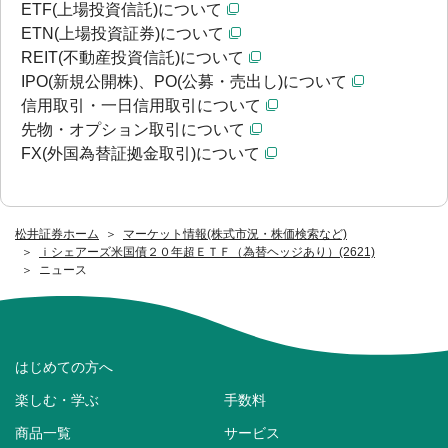
ETF(上場投資信託)について
ETN(上場投資証券)について
REIT(不動産投資信託)について
IPO(新規公開株)、PO(公募・売出し)について
信用取引・一日信用取引について
先物・オプション取引について
FX(外国為替証拠金取引)について
松井証券ホーム
マーケット情報(株式市況・株価検索など)
ｉシェアーズ米国債２０年超ＥＴＦ（為替ヘッジあり）(2621)
ニュース
はじめての方へ
楽しむ・学ぶ
手数料
商品一覧
サービス