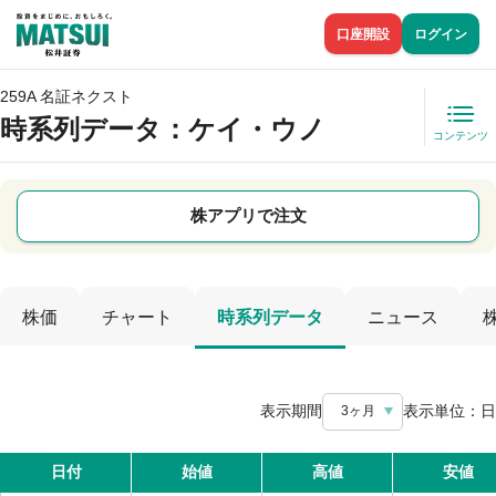
口座開設
ログイン
259A 名証ネクスト
時系列データ
：ケイ・ウノ
コンテンツ
株アプリで注文
株価
チャート
時系列データ
ニュース
表示期間
表示単位：
日
3ヶ月
日付
始値
高値
安値