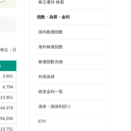
株主優待 検索
指数・為替・金利
算
国内株価指数
海外株価指数
単位：
日
株価指数先物
高
3,861
外国為替
6,794
政策金利一覧
13,951
債券・国債利回り
44,378
156,030
ETF
113,751