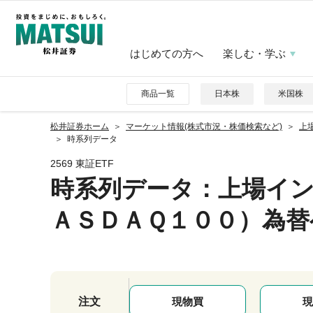
はじめての方へ
楽しむ・学ぶ
商品一覧
日本株
米国株
松井証券ホーム
マーケット情報(株式市況・株価検索など)
上
時系列データ
2569 東証ETF
時系列データ
：上場イ
ＡＳＤＡＱ１００）為替
注文
現物買
現