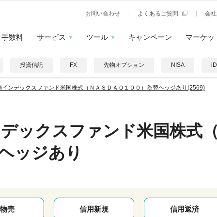
お問い合わせ
よくあるご質問
会社
手数料
サービス
ツール
キャンペーン
マーケッ
投資信託
FX
先物オプション
NISA
i
場インデックスファンド米国株式（ＮＡＳＤＡＱ１００）為替ヘッジあり(2569)
ンデックスファンド米国株式
ヘッジあり
物売
信用新規
信用返済