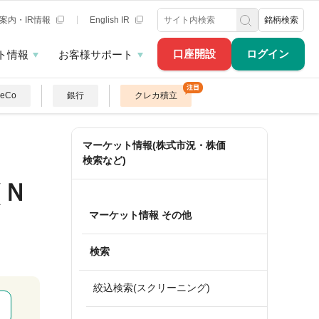
案内・IR情報
English IR
銘柄検索
口座開設
ログイン
ト情報
お客様サポート
DeCo
銀行
クレカ積立
マーケット情報(株式市況・株価
検索など)
（Ｎ
マーケット情報 その他
検索
絞込検索(スクリーニング)