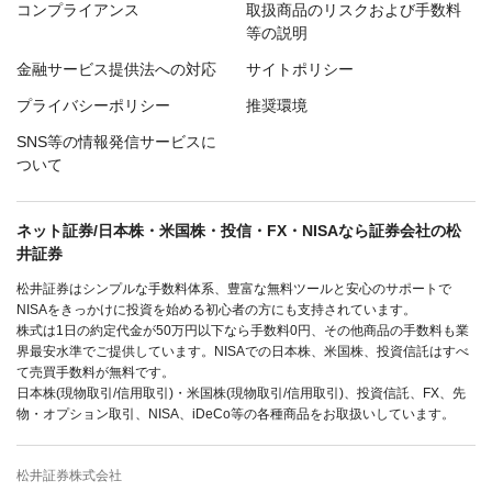
コンプライアンス
取扱商品のリスクおよび手数料
等の説明
金融サービス提供法への対応
サイトポリシー
プライバシーポリシー
推奨環境
SNS等の情報発信サービスに
ついて
ネット証券/日本株・米国株・投信・FX・NISAなら証券会社の松
井証券
松井証券はシンプルな手数料体系、豊富な無料ツールと安心のサポートで
NISAをきっかけに投資を始める初心者の方にも支持されています。
株式は1日の約定代金が50万円以下なら手数料0円、その他商品の手数料も業
界最安水準でご提供しています。NISAでの日本株、米国株、投資信託はすべ
て売買手数料が無料です。
日本株(現物取引/信用取引)・米国株(現物取引/信用取引)、投資信託、FX、先
物・オプション取引、NISA、iDeCo等の各種商品をお取扱いしています。
松井証券株式会社