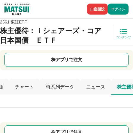
口座開設
ログイン
2561 東証ETF
株主優待
：ｉシェアーズ・コア
コンテンツ
日本国債 ＥＴＦ
株アプリで注文
価
チャート
時系列データ
ニュース
株主優
株アプリで注文