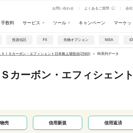
お問い合わせ
よくあるご質問
会社
手数料
サービス
ツール
キャンペーン
マーケッ
投資信託
FX
先物オプション
NISA
i
ＡＸＩＳカーボン・エフィシェント日本株上場投信(2560)
時系列データ
ＩＳカーボン・エフィシェン
物売
信用新規
信用返済