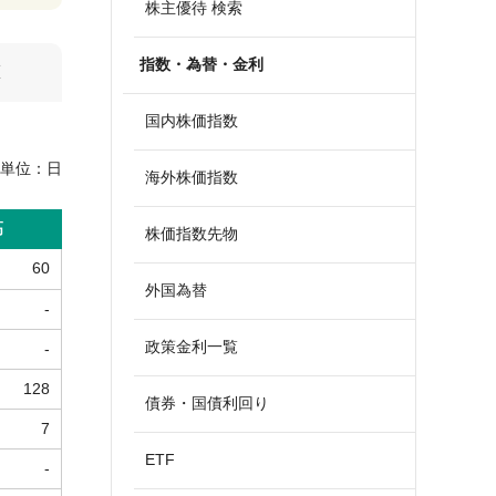
株主優待 検索
指数・為替・金利
算
国内株価指数
単位：
日
海外株価指数
高
株価指数先物
60
外国為替
-
政策金利一覧
-
128
債券・国債利回り
7
ETF
-