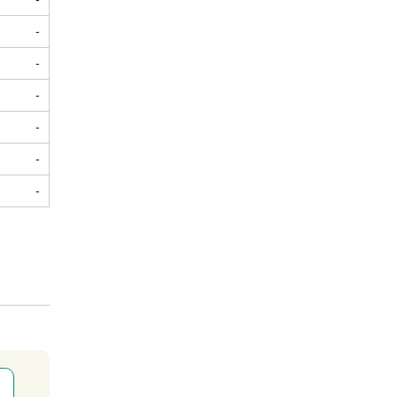
-
-
-
-
-
-