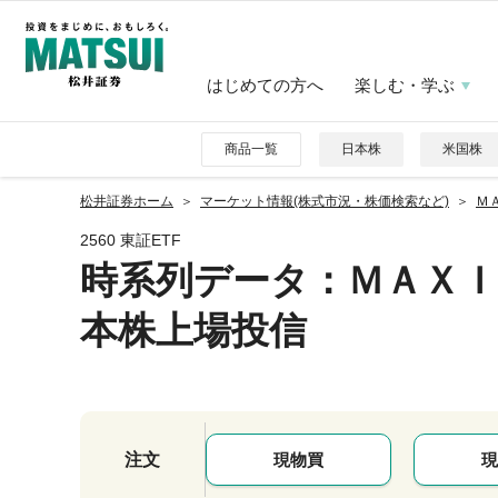
はじめての方へ
楽しむ・学ぶ
商品一覧
日本株
米国株
松井証券ホーム
マーケット情報(株式市況・株価検索など)
Ｍ
2560 東証ETF
時系列データ
：ＭＡＸ
本株上場投信
注文
現物買
現