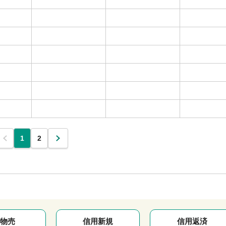
1
2
物売
信用新規
信用返済