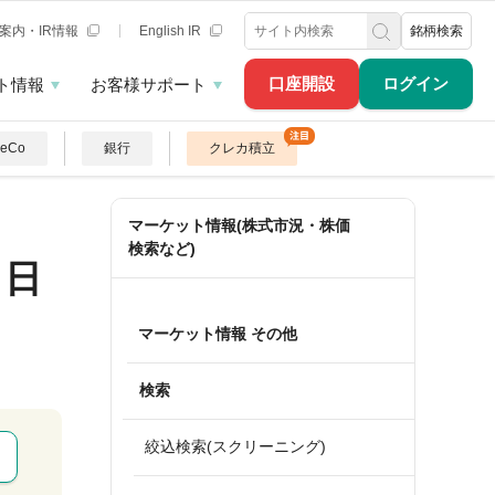
案内・IR情報
English IR
銘柄検索
口座開設
ログイン
ト情報
お客様サポート
DeCo
銀行
クレカ積立
マーケット情報(株式市況・株価
検索など)
ト日
マーケット情報 その他
検索
絞込検索(スクリーニング)