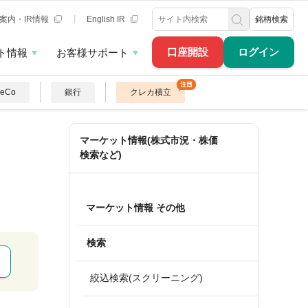
案内・IR情報
English IR
銘柄検索
口座開設
ログイン
ト情報
お客様サポート
DeCo
銀行
クレカ積立
マーケット情報(株式市況・株価
検索など)
マーケット情報 その他
検索
絞込検索(スクリーニング)