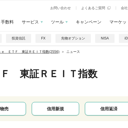
お問い合わせ
よくあるご質問
会社
手数料
サービス
ツール
キャンペーン
マーケッ
投資信託
FX
先物オプション
NISA
i
ｎｅ ＥＴＦ 東証ＲＥＩＴ指数(2556)
ニュース
ＴＦ 東証ＲＥＩＴ指数
物売
信用新規
信用返済