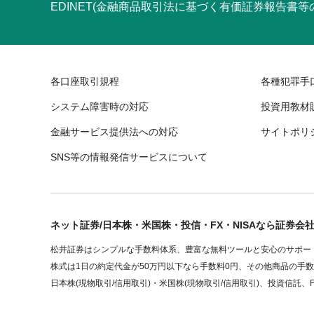
EDINET(金融商品取引法に基づく有価証券報告書
各口座取引規程
各種犯罪手
システム障害時の対応
投資用教材
金融サービス提供法への対応
サイトポリ
SNS等の情報発信サービスについて
ネット証券/日本株・米国株・投信・FX・NISAなら証券会
松井証券はシンプルな手数料体系、豊富な無料ツールと安心のサポート
株式は1日の約定代金が50万円以下なら手数料0円、その他商品の手
日本株(現物取引/信用取引)・米国株(現物取引/信用取引)、投資信託、