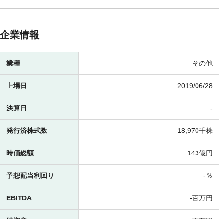
企業情報
業種
その他
上場日
2019/06/28
決算日
-
発行済株式数
18,970千株
時価総額
143億円
予想配当利回り
-％
EBITDA
-百万円