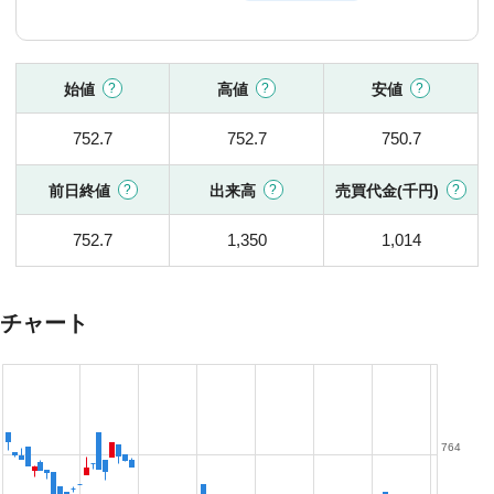
始値
高値
安値
752.7
752.7
750.7
前日終値
出来高
売買代金(千円)
752.7
1,350
1,014
チャート
764