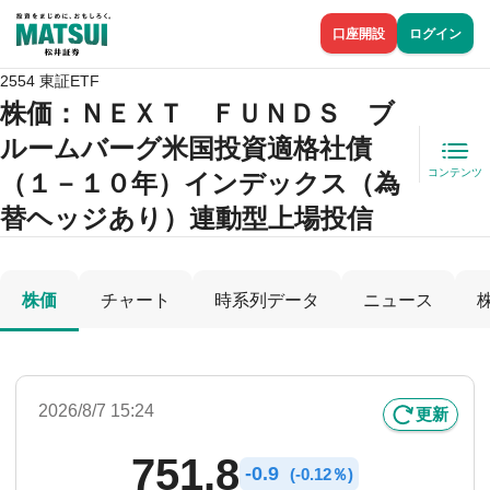
口座開設
ログイン
2554 東証ETF
株価
：ＮＥＸＴ ＦＵＮＤＳ ブ
ルームバーグ米国投資適格社債
コンテンツ
（１－１０年）インデックス（為
替ヘッジあり）連動型上場投信
株価
チャート
時系列データ
ニュース
2026/8/7 15:24
更新
751.8
-
0.9
(
-
0.12％)