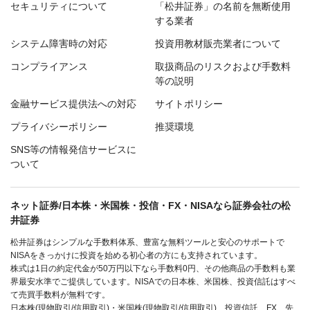
セキュリティについて
「松井証券」の名前を無断使用
する業者
システム障害時の対応
投資用教材販売業者について
コンプライアンス
取扱商品のリスクおよび手数料
等の説明
金融サービス提供法への対応
サイトポリシー
プライバシーポリシー
推奨環境
SNS等の情報発信サービスに
ついて
ネット証券/日本株・米国株・投信・FX・NISAなら証券会社の松
井証券
松井証券はシンプルな手数料体系、豊富な無料ツールと安心のサポートで
NISAをきっかけに投資を始める初心者の方にも支持されています。
株式は1日の約定代金が50万円以下なら手数料0円、その他商品の手数料も業
界最安水準でご提供しています。NISAでの日本株、米国株、投資信託はすべ
て売買手数料が無料です。
日本株(現物取引/信用取引)・米国株(現物取引/信用取引)、投資信託、FX、先