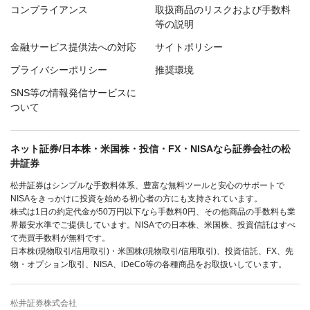
コンプライアンス
取扱商品のリスクおよび手数料
等の説明
金融サービス提供法への対応
サイトポリシー
プライバシーポリシー
推奨環境
SNS等の情報発信サービスに
ついて
ネット証券/日本株・米国株・投信・FX・NISAなら証券会社の松
井証券
松井証券はシンプルな手数料体系、豊富な無料ツールと安心のサポートで
NISAをきっかけに投資を始める初心者の方にも支持されています。
株式は1日の約定代金が50万円以下なら手数料0円、その他商品の手数料も業
界最安水準でご提供しています。NISAでの日本株、米国株、投資信託はすべ
て売買手数料が無料です。
日本株(現物取引/信用取引)・米国株(現物取引/信用取引)、投資信託、FX、先
物・オプション取引、NISA、iDeCo等の各種商品をお取扱いしています。
松井証券株式会社