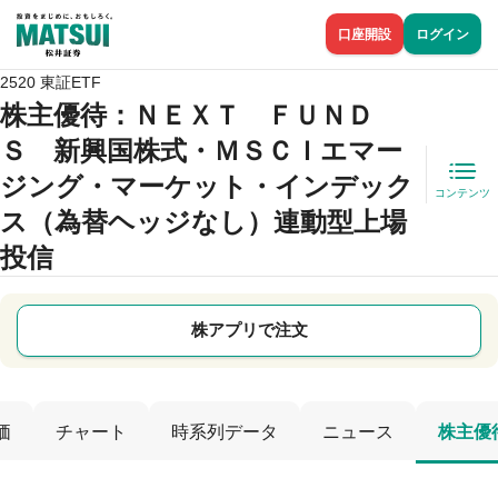
口座開設
ログイン
2520 東証ETF
株主優待
：ＮＥＸＴ ＦＵＮＤ
Ｓ 新興国株式・ＭＳＣＩエマー
ジング・マーケット・インデック
コンテンツ
ス（為替ヘッジなし）連動型上場
投信
株アプリで注文
価
チャート
時系列データ
ニュース
株主優