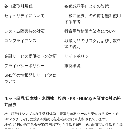
各口座取引規程
各種犯罪手口とその対策
セキュリティについて
「松井証券」の名前を無断使用
する業者
システム障害時の対応
投資用教材販売業者について
コンプライアンス
取扱商品のリスクおよび手数料
等の説明
金融サービス提供法への対応
サイトポリシー
プライバシーポリシー
推奨環境
SNS等の情報発信サービスに
ついて
ネット証券/日本株・米国株・投信・FX・NISAなら証券会社の松
井証券
松井証券はシンプルな手数料体系、豊富な無料ツールと安心のサポートで
NISAをきっかけに投資を始める初心者の方にも支持されています。
株式は1日の約定代金が50万円以下なら手数料0円、その他商品の手数料も業