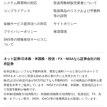
システム障害時の対応
投資用教材販売業者について
コンプライアンス
取扱商品のリスクおよび手数料
等の説明
金融サービス提供法への対応
サイトポリシー
プライバシーポリシー
推奨環境
SNS等の情報発信サービスに
ついて
ネット証券/日本株・米国株・投信・FX・NISAなら証券会社の松
井証券
松井証券はシンプルな手数料体系、豊富な無料ツールと安心のサポートで
NISAをきっかけに投資を始める初心者の方にも支持されています。
株式は1日の約定代金が50万円以下なら手数料0円、その他商品の手数料も業
界最安水準でご提供しています。NISAでの日本株、米国株、投資信託はすべ
て売買手数料が無料です。
日本株(現物取引/信用取引)・米国株(現物取引/信用取引)、投資信託、FX、先
物・オプション取引、NISA、iDeCo等の各種商品をお取扱いしています。