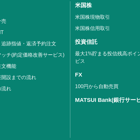
米国株
米国株現物取引
分売
米国株信用取引
IT
投資信託
・追跡指値・返済予約注文
最大1%貯まる投信残高ポイ
ッチ(約定価格改善サービス)
ビス
注文機能
FX
座開設までの流れ
100円から自動売買
の流れ
MATSUI Bank(銀行サー