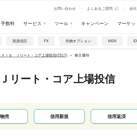
お問い合わせ
よくあるご質問
会社
手数料
サービス
ツール
キャンペーン
マーケッ
投資信託
FX
先物オプション
NISA
i
ＡＸＩＳ Ｊリート・コア上場投信(2517)
株主優待
Ｊリート・コア上場投信
物売
信用新規
信用返済