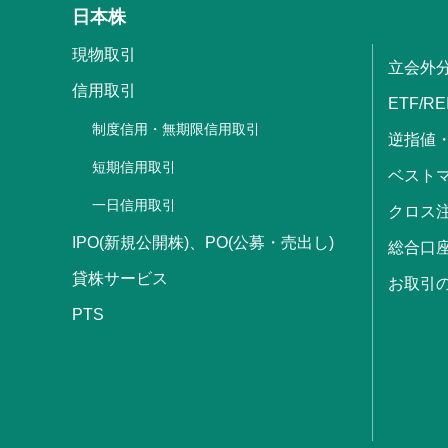
日本株
現物取引
立会外
信用取引
ETF/RE
制度信用・無期限信用取引
逆指値
短期信用取引
ベストマ
一日信用取引
クロス
IPO(新規公開株)、PO(公募・売出し)
総合口
貸株サービス
お取引
PTS