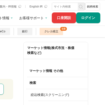
案内・IR情報
English IR
銘柄検索
口座開設
ログイン
ト情報
お客様サポート
DeCo
銀行
クレカ積立
マーケット情報(株式市況・株価
検索など)
マーケット情報 その他
検索
絞込検索(スクリーニング)