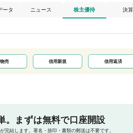
データ
ニュース
株主優待
決
物売
信用新規
信用返済
単。
まずは無料で口座開設
が完結します。
署名・捺印・書類の郵送は不要です。