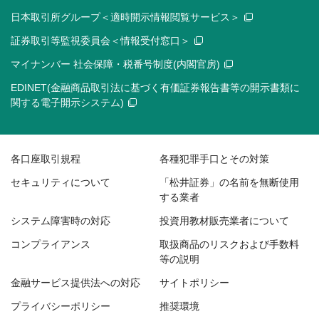
日本取引所グループ＜適時開示情報閲覧サービス＞
証券取引等監視委員会＜情報受付窓口＞
マイナンバー 社会保障・税番号制度(内閣官房)
EDINET(金融商品取引法に基づく有価証券報告書等の開示書類に
関する電子開示システム)
各口座取引規程
各種犯罪手口とその対策
セキュリティについて
「松井証券」の名前を無断使用
する業者
システム障害時の対応
投資用教材販売業者について
コンプライアンス
取扱商品のリスクおよび手数料
等の説明
金融サービス提供法への対応
サイトポリシー
プライバシーポリシー
推奨環境