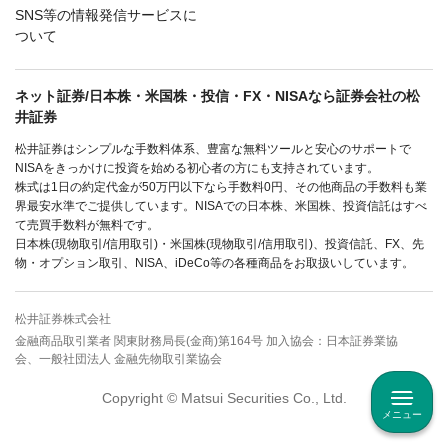
SNS等の情報発信サービスに
ついて
ネット証券/日本株・米国株・投信・FX・NISAなら証券会社の松
井証券
松井証券はシンプルな手数料体系、豊富な無料ツールと安心のサポートで
NISAをきっかけに投資を始める初心者の方にも支持されています。
株式は1日の約定代金が50万円以下なら手数料0円、その他商品の手数料も業
界最安水準でご提供しています。NISAでの日本株、米国株、投資信託はすべ
て売買手数料が無料です。
日本株(現物取引/信用取引)・米国株(現物取引/信用取引)、投資信託、FX、先
物・オプション取引、NISA、iDeCo等の各種商品をお取扱いしています。
松井証券株式会社
金融商品取引業者 関東財務局長(金商)第164号 加入協会：日本証券業協
会、一般社団法人 金融先物取引業協会
Copyright © Matsui Securities Co., Ltd.
メニュー